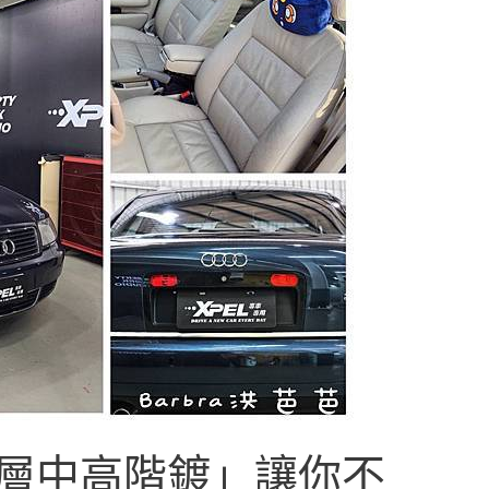
雙層中高階鍍」讓你不