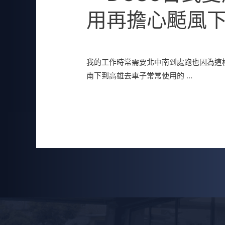
用再擔心颳風下
發佈留言
/
未分類
/ 作者:
允諾整合行銷
我的工作時常需要北中南到處跑也因為這
南下到高雄去車子常常使用的 …
閱讀全文 »